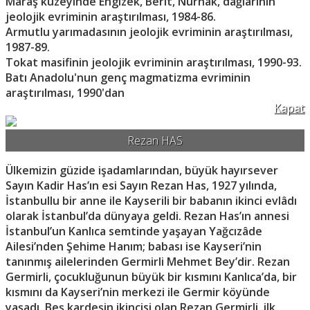
Maraş kuzeyinde Engizek, Berit, Nurhak, dağlarının
jeolojik evriminin araştırılması, 1984-86.
Armutlu yarımadasının jeolojik evriminin araştırılması,
1987-89.
Tokat masifinin jeolojik evriminin araştırılması, 1990-93.
Batı Anadolu'nun genç magmatizma evriminin
araştırılması, 1990'dan
Kapat
Rezan HAS
Ülkemizin güzide işadamlarından, büyük hayırsever
Sayın Kadir Has’ın esi Sayın Rezan Has, 1927 yılında,
İstanbullu bir anne ile Kayserili bir babanın ikinci evlâdı
olarak İstanbul’da dünyaya geldi. Rezan Has’ın annesi
İstanbul’un Kanlıca semtinde yaşayan Yağcızâde
Ailesi’nden Şehime Hanım; babası ise Kayseri’nin
tanınmış ailelerinden Germirli Mehmet Bey’dir. Rezan
Germirli, çocukluğunun büyük bir kısmını Kanlıca’da, bir
kısmını da Kayseri’nin merkezi ile Germir köyünde
yaşadı. Beş kardeşin ikincisi olan Rezan Germirli, ilk