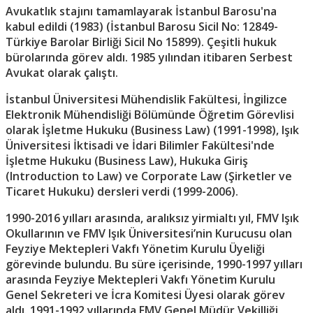
Avukatlık stajını tamamlayarak İstanbul Barosu'na
kabul edildi (1983) (İstanbul Barosu Sicil No: 12849-
Türkiye Barolar Birliği Sicil No 15899). Çeşitli hukuk
bürolarında görev aldı. 1985 yılından itibaren Serbest
Avukat olarak çalıştı.
İstanbul Üniversitesi Mühendislik Fakültesi, İngilizce
Elektronik Mühendisliği Bölümünde Öğretim Görevlisi
olarak İşletme Hukuku (Business Law) (1991-1998), Işık
Üniversitesi İktisadi ve İdari Bilimler Fakültesi'nde
İşletme Hukuku (Business Law), Hukuka Giriş
(Introduction to Law) ve Corporate Law (Şirketler ve
Ticaret Hukuku) dersleri verdi (1999-2006).
1990-2016 yılları arasında, aralıksız yirmialtı yıl, FMV Işık
Okullarının ve FMV Işık Üniversitesi’nin Kurucusu olan
Feyziye Mektepleri Vakfı Yönetim Kurulu Üyeliği
görevinde bulundu. Bu süre içerisinde, 1990-1997 yılları
arasında Feyziye Mektepleri Vakfı Yönetim Kurulu
Genel Sekreteri ve İcra Komitesi Üyesi olarak görev
aldı. 1991-1992 yıllarında FMV Genel Müdür Vekilliği