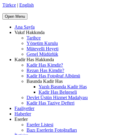
Türkçe
|
English
Open Menu
Ana Sayfa
Vakıf Hakkında
Tarihçe
Yönetim Kurulu
Mütevelli Heyeti
Genel Müdürlük
Kadir Has Hakkında
Kadir Has Kimdir?
Rezan Has Kimdir?
Kadir Has Fotoğraf Albümü
Basında Kadir Has
Yazılı Basında Kadir Has
Kadir Has Belgeseli
Devlet Üstün Hizmet Madalyası
Kadir Has Taziye Defteri
Faaliyetler
Haberler
Eserler
Eserler Listesi
Bazı Eserlerin Fotoğrafları