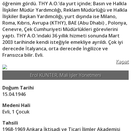
öğrenim gördü. THY A.O.’da yurt içinde; Basın ve Halkla
İlişkiler Müdür Yardımcılığı, Reklam Müdürlüğü ve Halkla
İlişkiler Başkan Yardımcılığı, yurt dışında ise Milano,
Roma, Kıbrıs, Avrupa (KTHY), BAE (Abu Dhabi) , Polonya,
Cenevre, Çek Cumhuriyeti Müdürlükleri görevlerini
yaptı. THY A.O.’ındaki 36 yıllık hizmeti sonunda Mart
2003 tarihinde kendi isteğiyle emekliye ayrıldı. Çok iyi
derecede İtalyanca, orta derecede İngilizce ve
Fransızca bilir. Evli.
Kapat
Erol KUNTER, Mali İşler Yönetmeni
Doğum Tarihi
15.04.1946
Medeni Hali
Evli, 1 Çocuk
Tahsili
1968-1969 Ankara İktisadi ve Ticari İlimler Akademisi