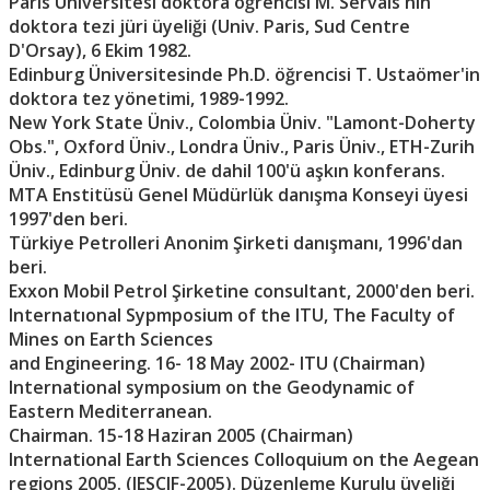
Paris Üniversitesi doktora öğrencisi M. Servais'nin
doktora tezi jüri üyeliği (Univ. Paris, Sud Centre
D'Orsay), 6 Ekim 1982.
Edinburg Üniversitesinde Ph.D. öğrencisi T. Ustaömer'in
doktora tez yönetimi, 1989-1992.
New York State Üniv., Colombia Üniv. "Lamont-Doherty
Obs.", Oxford Üniv., Londra Üniv., Paris Üniv., ETH-Zurih
Üniv., Edinburg Üniv. de dahil 100'ü aşkın konferans.
MTA Enstitüsü Genel Müdürlük danışma Konseyi üyesi
1997'den beri.
Türkiye Petrolleri Anonim Şirketi danışmanı, 1996'dan
beri.
Exxon Mobil Petrol Şirketine consultant, 2000'den beri.
Internatıonal Sypmposium of the ITU, The Faculty of
Mines on Earth Sciences
and Engineering. 16- 18 May 2002- ITU (Chairman)
International symposium on the Geodynamic of
Eastern Mediterranean.
Chairman. 15-18 Haziran 2005 (Chairman)
International Earth Sciences Colloquium on the Aegean
regions 2005. (IESCIF-2005). Düzenleme Kurulu üyeliği