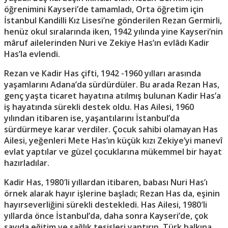
öğrenimini Kayseri’de tamamladı, Orta öğretim için
İstanbul Kandilli Kız Lisesi’ne gönderilen Rezan Germirli,
henüz okul sıralarında iken, 1942 yılında yine Kayseri’nin
mâruf ailelerinden Nuri ve Zekiye Has’ın evlâdı Kadir
Has’la evlendi.
Rezan ve Kadir Has çifti, 1942 -1960 yılları arasında
yaşamlarını Adana’da sürdürdüler. Bu arada Rezan Has,
genç yaşta ticaret hayatına atılmış bulunan Kadir Has’a
iş hayatında sürekli destek oldu. Has Ailesi, 1960
yılından itibaren ise, yaşantılarını İstanbul’da
sürdürmeye karar verdiler. Çocuk sahibi olamayan Has
Ailesi, yeğenleri Mete Has’ın küçük kızı Zekiye’yi manevî
evlat yaptılar ve güzel çocuklarına mükemmel bir hayat
hazırladılar.
Kadir Has, 1980′li yıllardan itibaren, babası Nuri Has’ı
örnek alarak hayır işlerine başladı; Rezan Has da, eşinin
hayırseverliğini sürekli destekledi. Has Ailesi, 1980′li
yıllarda önce İstanbul’da, daha sonra Kayseri’de, çok
sayıda eğitim ve sağlık tesisleri yaptırıp, Türk halkına