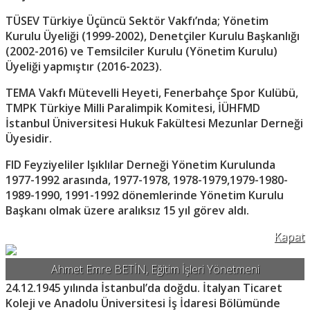
TÜSEV Türkiye Üçüncü Sektör Vakfı’nda; Yönetim
Kurulu Üyeliği (1999-2002), Denetçiler Kurulu Başkanlığı
(2002-2016) ve Temsilciler Kurulu (Yönetim Kurulu)
Üyeliği yapmıştır (2016-2023).
TEMA Vakfı Mütevelli Heyeti, Fenerbahçe Spor Kulübü,
TMPK Türkiye Milli Paralimpik Komitesi, İÜHFMD
İstanbul Üniversitesi Hukuk Fakültesi Mezunlar Derneği
Üyesidir.
FID Feyziyeliler Işıklılar Derneği Yönetim Kurulunda
1977-1992 arasında, 1977-1978, 1978-1979,1979-1980-
1989-1990, 1991-1992 dönemlerinde Yönetim Kurulu
Başkanı olmak üzere aralıksız 15 yıl görev aldı.
Kapat
Ahmet Emre BETİN, Eğitim İşleri Yönetmeni
24.12.1945 yılında İstanbul’da doğdu. İtalyan Ticaret
Koleji ve Anadolu Üniversitesi İş İdaresi Bölümünde