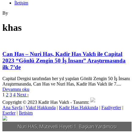
İletişim
By
khas
Can Has – Nuri Has, Kadir Has Vakfı ile Capital
2023 “Gönlü Zengin 50 İş İnsanı” Araştırmasında
ilk 7’de
Capital Dergisi tarafından her yıl yapılan Gönlü Zengin 50 İş İnsanı
Araştırmasında, Can Has ve Nuri Has, Kadir Has Vakfı ile 7....
Devamını oku
1
2
3
4
Next ›
Copyright © 2023 Kadir Has Vakfı -
Tasarım:
Ana Sayfa
|
Vakıf Hakkında
|
Kadir Has Hakkında
|
Faaliyetler
|
Eserler
|
İletişim
Nuri HAS, Mütevelli Heyeti 1. Başkan Yardımcısı